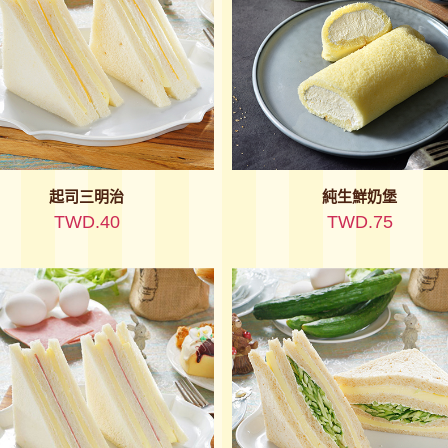
起司三明治
純生鮮奶堡
TWD.40
TWD.75